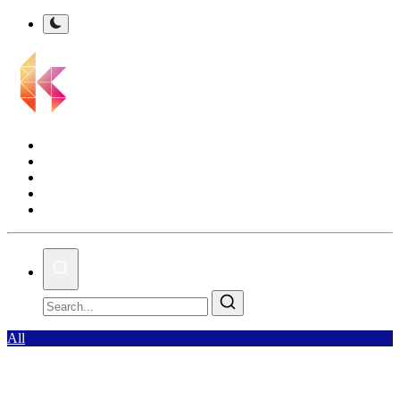
Kalsel Terkini
Nasional
Bisnis
Olahraga
Gallery
All