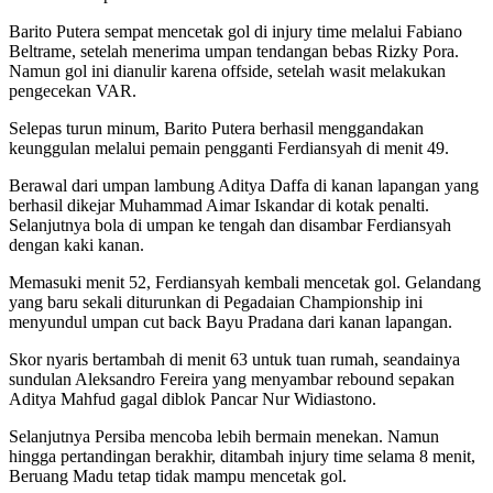
Barito Putera sempat mencetak gol di injury time melalui Fabiano
Beltrame, setelah menerima umpan tendangan bebas Rizky Pora.
Namun gol ini dianulir karena offside, setelah wasit melakukan
pengecekan VAR.
Selepas turun minum, Barito Putera berhasil menggandakan
keunggulan melalui pemain pengganti Ferdiansyah di menit 49.
Berawal dari umpan lambung Aditya Daffa di kanan lapangan yang
berhasil dikejar Muhammad Aimar Iskandar di kotak penalti.
Selanjutnya bola di umpan ke tengah dan disambar Ferdiansyah
dengan kaki kanan.
Memasuki menit 52, Ferdiansyah kembali mencetak gol. Gelandang
yang baru sekali diturunkan di Pegadaian Championship ini
menyundul umpan cut back Bayu Pradana dari kanan lapangan.
Skor nyaris bertambah di menit 63 untuk tuan rumah, seandainya
sundulan Aleksandro Fereira yang menyambar rebound sepakan
Aditya Mahfud gagal diblok Pancar Nur Widiastono.
Selanjutnya Persiba mencoba lebih bermain menekan. Namun
hingga pertandingan berakhir, ditambah injury time selama 8 menit,
Beruang Madu tetap tidak mampu mencetak gol.