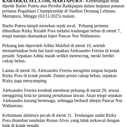
KABARKALSEL.COM, MARTAPURA -
Kemenangan telak
dipetik Barito Putera atas Persiba Balikpapan dalam lanjutan putaran
pertama Pegadaian Championship di Stadion Demang Lehman,
Martapura, Minggu (02/11/2025) malam.
Barito Putera tampil menekan sejak awal. Peluang pertama
dihasilkan Rizky Rizaldi Pora melalui tendangan bebas di menit 7,
tetapi mampu diamankan kiper Pancar Nur Widiastono.
Peluang lain diperoleh Aditia Mahfud di menit 10, setelah
memanfaatkan bola liar hasil sepakan Aleksandro Fereira di kotak
penalti. Sepakan Aditia masih sedikit melenceng, meski berdiri
cukup bebas.
Lantas di menit 16, Aleksandro Fereira mengirim umpan kepada
Rizky Pora di kotak penalti. Dalam posisi cukup bebas, sepakan
Rizky juga menyamping.
Aleksandro Fereira kembali membuat peluang di menit 29, seusai
menggiring bola ke jantung pertahanan lawan. Akan tetapi sepakan
Aleksandro kurang bertenaga, sehingga berhasil ditepis Pancar Nur
Widiastono.
Kebuntuan akhirnya pecah di menit 31. Tendangan sudut Rizky
Pora disambut sundulan Renan Alves yang tidak terkawal dengan
baik di kotak penalti.