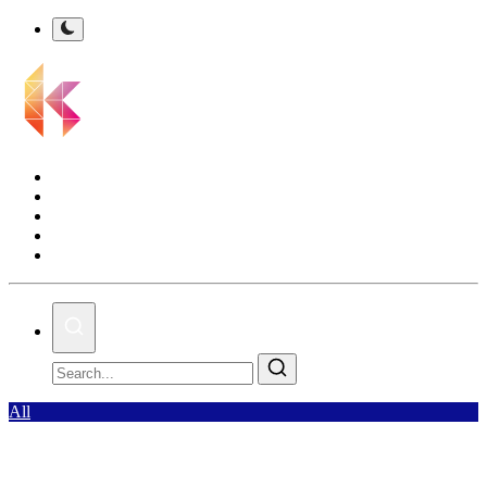
Kalsel Terkini
Nasional
Bisnis
Olahraga
Gallery
All