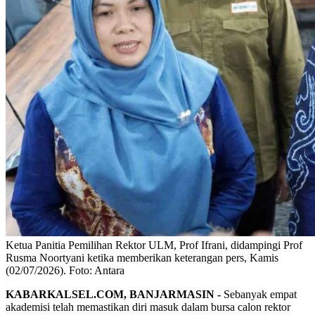
Ketua Panitia Pemilihan Rektor ULM, Prof Ifrani, didampingi Prof
Rusma Noortyani ketika memberikan keterangan pers, Kamis
(02/07/2026). Foto: Antara
KABARKALSEL.COM, BANJARMASIN -
Sebanyak empat
akademisi telah memastikan diri masuk dalam bursa calon rektor