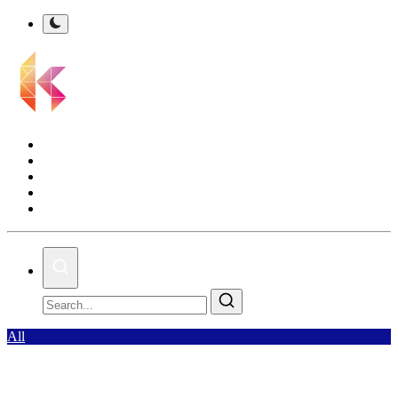
Kalsel Terkini
Nasional
Bisnis
Olahraga
Gallery
All