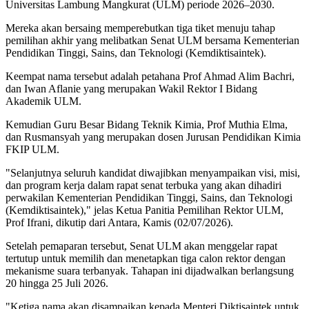
Universitas Lambung Mangkurat (ULM) periode 2026–2030.
Mereka akan bersaing memperebutkan tiga tiket menuju tahap
pemilihan akhir yang melibatkan Senat ULM bersama Kementerian
Pendidikan Tinggi, Sains, dan Teknologi (Kemdiktisaintek).
Keempat nama tersebut adalah petahana Prof Ahmad Alim Bachri,
dan Iwan Aflanie yang merupakan Wakil Rektor I Bidang
Akademik ULM.
Kemudian Guru Besar Bidang Teknik Kimia, Prof Muthia Elma,
dan Rusmansyah yang merupakan dosen Jurusan Pendidikan Kimia
FKIP ULM.
"Selanjutnya seluruh kandidat diwajibkan menyampaikan visi, misi,
dan program kerja dalam rapat senat terbuka yang akan dihadiri
perwakilan Kementerian Pendidikan Tinggi, Sains, dan Teknologi
(Kemdiktisaintek)," jelas Ketua Panitia Pemilihan Rektor ULM,
Prof Ifrani, dikutip dari Antara, Kamis (02/07/2026).
Setelah pemaparan tersebut, Senat ULM akan menggelar rapat
tertutup untuk memilih dan menetapkan tiga calon rektor dengan
mekanisme suara terbanyak. Tahapan ini dijadwalkan berlangsung
20 hingga 25 Juli 2026.
"Ketiga nama akan disampaikan kepada Menteri Diktisaintek untuk