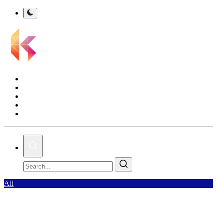
Kalsel Terkini
Nasional
Bisnis
Olahraga
Gallery
All