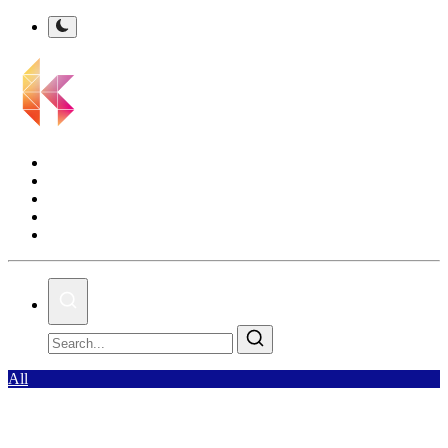
Kalsel Terkini
Nasional
Bisnis
Olahraga
Gallery
All