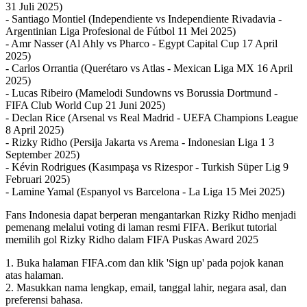
31 Juli 2025)
- Santiago Montiel (Independiente vs Independiente Rivadavia -
Argentinian Liga Profesional de Fútbol 11 Mei 2025)
- Amr Nasser (Al Ahly vs Pharco - Egypt Capital Cup 17 April
2025)
- Carlos Orrantia (Querétaro vs Atlas - Mexican Liga MX 16 April
2025)
- Lucas Ribeiro (Mamelodi Sundowns vs Borussia Dortmund -
FIFA Club World Cup 21 Juni 2025)
- Declan Rice (Arsenal vs Real Madrid - UEFA Champions League
8 April 2025)
- Rizky Ridho (Persija Jakarta vs Arema - Indonesian Liga 1 3
September 2025)
- Kévin Rodrigues (Kasımpaşa vs Rizespor - Turkish Süper Lig 9
Februari 2025)
- Lamine Yamal (Espanyol vs Barcelona - La Liga 15 Mei 2025)
Fans Indonesia dapat berperan mengantarkan Rizky Ridho menjadi
pemenang melalui voting di laman resmi FIFA. Berikut tutorial
memilih gol Rizky Ridho dalam FIFA Puskas Award 2025
1. Buka halaman FIFA.com dan klik 'Sign up' pada pojok kanan
atas halaman.
2. Masukkan nama lengkap, email, tanggal lahir, negara asal, dan
preferensi bahasa.