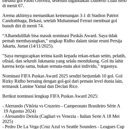
melalui gol Pablo Oliveira, sebelum digandakan Dalberto Luan Belo
di menit 67.
Arema akhirnya memastikan kemenangan 3-1 di Stadion Patriot
Candrabhaga, Bekasi, setelah Muhammad Ferrari membuat gol
bunuh diri di menit 74.
“Alhamdulillah bisa masuk nominasi Puskás Award. Saya tidak
pernah membayangkan," ungkap Ridho dalam siniar resmi Persija
Jakarta, Jumat (14/11/2025).
"Saya mengucapkan terima kasih kepada rekan-rekan setim, pelatih,
ofisial, dan seluruh Jakmania yang selalu mendukung. Gol itu lahir
karena kerja sama, bukan semata-mata aksi individu," tegasnya.
Nominasi FIFA Puskas Award 2025 sendiri berjumlah 10 gol. Gol
Rizky Ridho bersaing dengan gol-gol dari pemain level dunia lain,
termasuk Lamine Yamal dan Declan Rice.
Berikut nominasi lengkap FIFA Puskas Award 2025:
- Alerrando (Vitória vs Cruzeiro - Campeonato Brasileiro Série A
19 Agustus 2024)
- Alessandro Deiola (Cagliari vs Venezia - Italian Serie A 18 Mei
2025)
- Pedro De La Vega (Cruz Azul vs Seattle Sounders - Leagues Cup