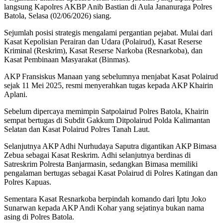
langsung Kapolres AKBP Anib Bastian di Aula Jananuraga Polres
Batola, Selasa (02/06/2026) siang.
Sejumlah posisi strategis mengalami pergantian pejabat. Mulai dari
Kasat Kepolisian Perairan dan Udara (Polairud), Kasat Reserse
Kriminal (Reskrim), Kasat Reserse Narkoba (Resnarkoba), dan
Kasat Pembinaan Masyarakat (Binmas).
AKP Fransiskus Manaan yang sebelumnya menjabat Kasat Polairud
sejak 11 Mei 2025, resmi menyerahkan tugas kepada AKP Khairin
Aplani.
Sebelum dipercaya memimpin Satpolairud Polres Batola, Khairin
sempat bertugas di Subdit Gakkum Ditpolairud Polda Kalimantan
Selatan dan Kasat Polairud Polres Tanah Laut.
Selanjutnya AKP Adhi Nurhudaya Saputra digantikan AKP Bimasa
Zebua sebagai Kasat Reskrim. Adhi selanjutnya berdinas di
Satreskrim Polresta Banjarmasin, sedangkan Bimasa memiliki
pengalaman bertugas sebagai Kasat Polairud di Polres Katingan dan
Polres Kapuas.
Sementara Kasat Resnarkoba berpindah komando dari Iptu Joko
Sunarwan kepada AKP Andi Kohar yang sejatinya bukan nama
asing di Polres Batola.