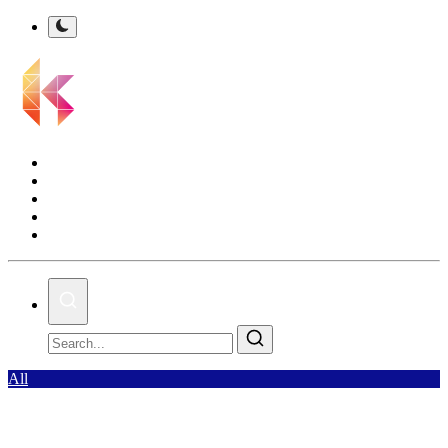
Kalsel Terkini
Nasional
Bisnis
Olahraga
Gallery
All