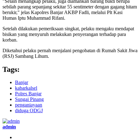
"Selain menangkap pelaku, juga diamankan barang bukti berupa
sebilah parang sepanjang sekitar 55 sentimeter dengan gagang hitam
berukir," jelas Kapolres Banjar AKBP Fadli, melalui Plt Kasi
Humas Iptu Muhammad Rifani.
Setelah dilakukan pemeriksaan singkat, pelaku mengaku mendapat
bisikan yang menyuruh melakukan penyerangan terhadap para
korban.
Diketahui pelaku pernah menjalani pengobatan di Rumah Sakit Jiwa
(RSJ) Sambang Lihum.
Tags:
Banjar
kabarkalsel
Polres Banjar
Sungai Pinang
penganiayaan
diduga ODGJ
admin