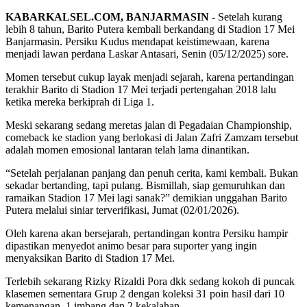
KABARKALSEL.COM, BANJARMASIN -
Setelah kurang
lebih 8 tahun, Barito Putera kembali berkandang di Stadion 17 Mei
Banjarmasin. Persiku Kudus mendapat keistimewaan, karena
menjadi lawan perdana Laskar Antasari, Senin (05/12/2025) sore.
Momen tersebut cukup layak menjadi sejarah, karena pertandingan
terakhir Barito di Stadion 17 Mei terjadi pertengahan 2018 lalu
ketika mereka berkiprah di Liga 1.
Meski sekarang sedang meretas jalan di Pegadaian Championship,
comeback ke stadion yang berlokasi di Jalan Zafri Zamzam tersebut
adalah momen emosional lantaran telah lama dinantikan.
“Setelah perjalanan panjang dan penuh cerita, kami kembali. Bukan
sekadar bertanding, tapi pulang. Bismillah, siap gemuruhkan dan
ramaikan Stadion 17 Mei lagi sanak?” demikian unggahan Barito
Putera melalui siniar terverifikasi, Jumat (02/01/2026).
Oleh karena akan bersejarah, pertandingan kontra Persiku hampir
dipastikan menyedot animo besar para suporter yang ingin
menyaksikan Barito di Stadion 17 Mei.
Terlebih sekarang Rizky Rizaldi Pora dkk sedang kokoh di puncak
klasemen sementara Grup 2 dengan koleksi 31 poin hasil dari 10
kemenangan, 1 imbang dan 2 kekalahan.