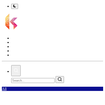
Kalsel Terkini
Nasional
Bisnis
Olahraga
Gallery
All