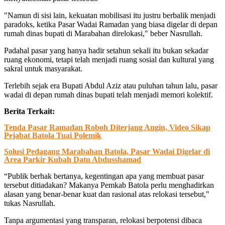
"Namun di sisi lain, kekuatan mobilisasi itu justru berbalik menjadi
paradoks, ketika Pasar Wadai Ramadan yang biasa digelar di depan
rumah dinas bupati di Marabahan direlokasi," beber Nasrullah.
Padahal pasar yang hanya hadir setahun sekali itu bukan sekadar
ruang ekonomi, tetapi telah menjadi ruang sosial dan kultural yang
sakral untuk masyarakat.
Terlebih sejak era Bupati Abdul Aziz atau puluhan tahun lalu, pasar
wadai di depan rumah dinas bupati telah menjadi memori kolektif.
Berita Terkait:
Tenda Pasar Ramadan Roboh Diterjang Angin, Video Sikap
Pejabat Batola Tuai Polemik
Solusi Pedagang Marabahan Batola, Pasar Wadai Digelar di
Area Parkir Kubah Datu Abdusshamad
“Publik berhak bertanya, kegentingan apa yang membuat pasar
tersebut ditiadakan? Makanya Pemkab Batola perlu menghadirkan
alasan yang benar-benar kuat dan rasional atas relokasi tersebut,"
tukas Nasrullah.
Tanpa argumentasi yang transparan, relokasi berpotensi dibaca