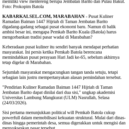
memiliki view mentereng berupa Jembatan Barito dan Pulau Bakut.
Foto: Prokopim Batola
KABARKALSEL.COM, MARABAHAN -
Pusat Kuliner
Ramadan Baiman 1447 Hijriah di Taman Jembatan Barito
digadang-gadang sebagai pusat ekonomi baru. Namun di balik
ambisi besar ini, mengapa Pemkab Barito Kuala (Batola) harus
mengorbankan tradisi pasar wadai di Marabahan?
Keberadaan pusat kuliner itu sendiri banyak mendapat perhatian
masyarakat. Ini persis ketika Pemkab Batola berencana
memindahkan pusat perayaan Hari Jadi ke-65, sebelum akhirnya
tetap digelar di Marabahan.
Sejumlah masyarakat mengacungkan tangan tanda setuju, tetapi
sebagian lain justru mempertanyakan alasan pemindahan tersebut.
"Pendirian Kuliner Ramadan Baiman 1447 Hijriah di Taman
Jembatan Barito dapat dinilai dari dua sisi," ungkap akademisi
Universitas Lambung Mangkurat (ULM) Nasrullah, Selasa
(24/03/2026).
Sisi pertama menunjukkan political will Pemkab Batola cukup
powerfull dalam memobilisasi kekuatan struktural. Mulai dari dinas-
dinas hingga pemerintah desa, semua digerakkan untuk mengisi dan
menyukseskan pasar tersebut.