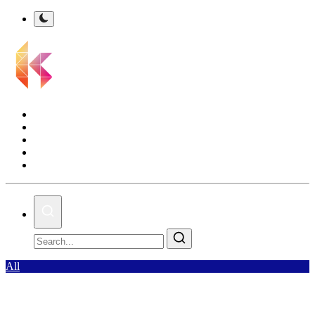
Kalsel Terkini
Nasional
Bisnis
Olahraga
Gallery
All