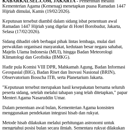
KABARKALSEL.COM, JAKARTA -
Pemerintah melalui
Kementerian Agama (Kemenag) menetapkan puasa Ramadan 1447
Hijriah dimulai, Kamis (19/02/2026).
Keputusan tersebut diambil dalam sidang isbat penentuan awal
Ramadan 1447 Hijriah yang digelar di Hotel Borobudur, Jakarta,
Selasa (17/02/2026).
Sidang dihadiri oleh berbagai pihak lintas lembaga, mulai dari
perwakilan organisasi masyarakat, kedutaan besar negara sahabat,
Majelis Ulama Indonesia (MUI), hingga Badan Meteorologi
Klimatologi dan Geofisika (BMKG).
Hadir pula Komisi VIII DPR, Mahkamah Agung, Badan Informasi
Geospasial (BIG), Badan Riset dan Inovasi Nasional (BRIN),
Observatorium Bosscha ITB, serta Planetarium Jakarta.
"Keputusan tersebut merupakan hasil kesepakatan bersama seluruh
peserta sidang, setelah melalui tahapan yang telah ditetapkan," papar
Menteri Agama Nasaruddin Umar.
Dalam penentuan awal bulan, Kementerian Agama konsisten
menggunakan pendekatan integrasi hisab dan rukyat.
Metode hisab dilakukan melalui perhitungan astronomi untuk
mengetahui posisi bulan secara ilmiah. Sementara rukyat dilakukan