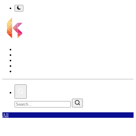
Kalsel Terkini
Nasional
Bisnis
Olahraga
Gallery
All