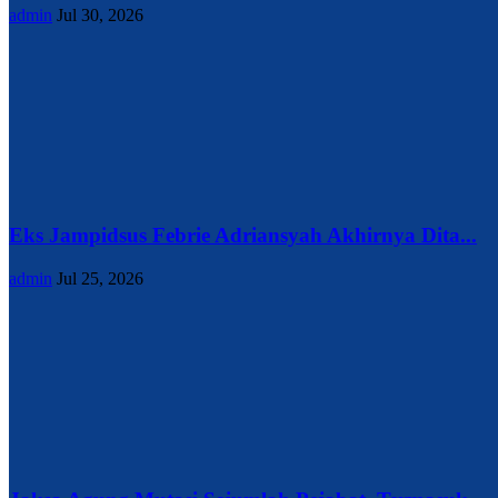
admin
Jul 30, 2026
Eks Jampidsus Febrie Adriansyah Akhirnya Dita...
admin
Jul 25, 2026