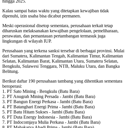
hingga 2025.
Kalau sampai batas waktu yang ditetapkan kewajiban tidak
dipenuhi, izin usaha bisa dicabut permanen.
Meski operasional disetop sementara, perusahaan terkait tetap
diharuskan melaksanakan kewajiban pengelolaan, pemeliharaan,
perawatan, dan pemantauan pertambangan termasuk juga
lingkungan di wilayah IUP.
Perusahaan yang terkena sanksi tersebar di berbagai provinsi. Mulai
dari Sumatera, Kalimantan Tengah, Kalimantan Timur, Kalimantan
Selatan, Kalimantan Barat, Kalimantan Utara, Sumatera Selatan,
Bengkulu, Sulawesi Tenggara, NTB, Maluku Utara, dan Bangka
Belitung.
Berikut daftar 190 perusahaan tambang yang dihentikan sementara
beroperasi:
1. PT Sato Mining - Bengkulu (Batu Bara)
2. PT Anugrah Mining Persada - Jambi (Batu Bara)
3. PT Bangun Energi Perkasa - Jambi (Batu Bara)
4. PT Batanghari Energi Prima - Jambi (Batu Bara)
5. PT Batu Hitam Sukses - Jambi (Batu Bara)
6. PT Duta Energy Indonesia - Jambi (Batu Bara)
7. PT Indocomjaya Mulia Perkasa - Jambi (Batu Bara)
8. PT Mahakarya Abadi Prima - Jambi (Batu Bara)