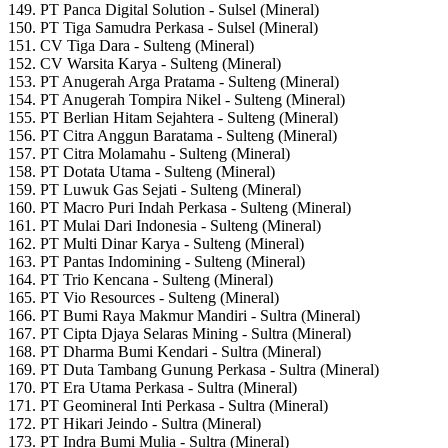
149. PT Panca Digital Solution - Sulsel (Mineral)
150. PT Tiga Samudra Perkasa - Sulsel (Mineral)
151. CV Tiga Dara - Sulteng (Mineral)
152. CV Warsita Karya - Sulteng (Mineral)
153. PT Anugerah Arga Pratama - Sulteng (Mineral)
154. PT Anugerah Tompira Nikel - Sulteng (Mineral)
155. PT Berlian Hitam Sejahtera - Sulteng (Mineral)
156. PT Citra Anggun Baratama - Sulteng (Mineral)
157. PT Citra Molamahu - Sulteng (Mineral)
158. PT Dotata Utama - Sulteng (Mineral)
159. PT Luwuk Gas Sejati - Sulteng (Mineral)
160. PT Macro Puri Indah Perkasa - Sulteng (Mineral)
161. PT Mulai Dari Indonesia - Sulteng (Mineral)
162. PT Multi Dinar Karya - Sulteng (Mineral)
163. PT Pantas Indomining - Sulteng (Mineral)
164. PT Trio Kencana - Sulteng (Mineral)
165. PT Vio Resources - Sulteng (Mineral)
166. PT Bumi Raya Makmur Mandiri - Sultra (Mineral)
167. PT Cipta Djaya Selaras Mining - Sultra (Mineral)
168. PT Dharma Bumi Kendari - Sultra (Mineral)
169. PT Duta Tambang Gunung Perkasa - Sultra (Mineral)
170. PT Era Utama Perkasa - Sultra (Mineral)
171. PT Geomineral Inti Perkasa - Sultra (Mineral)
172. PT Hikari Jeindo - Sultra (Mineral)
173. PT Indra Bumi Mulia - Sultra (Mineral)