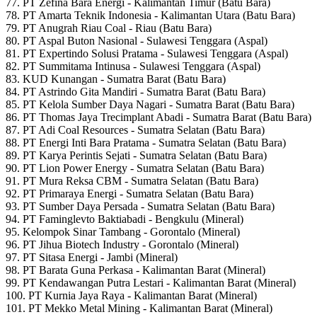
77. PT Zefina Bara Energi - Kalimantan Timur (Batu Bara)
78. PT Amarta Teknik Indonesia - Kalimantan Utara (Batu Bara)
79. PT Anugrah Riau Coal - Riau (Batu Bara)
80. PT Aspal Buton Nasional - Sulawesi Tenggara (Aspal)
81. PT Expertindo Solusi Pratama - Sulawesi Tenggara (Aspal)
82. PT Summitama Intinusa - Sulawesi Tenggara (Aspal)
83. KUD Kunangan - Sumatra Barat (Batu Bara)
84. PT Astrindo Gita Mandiri - Sumatra Barat (Batu Bara)
85. PT Kelola Sumber Daya Nagari - Sumatra Barat (Batu Bara)
86. PT Thomas Jaya Trecimplant Abadi - Sumatra Barat (Batu Bara)
87. PT Adi Coal Resources - Sumatra Selatan (Batu Bara)
88. PT Energi Inti Bara Pratama - Sumatra Selatan (Batu Bara)
89. PT Karya Perintis Sejati - Sumatra Selatan (Batu Bara)
90. PT Lion Power Energy - Sumatra Selatan (Batu Bara)
91. PT Mura Reksa CBM - Sumatra Selatan (Batu Bara)
92. PT Primaraya Energi - Sumatra Selatan (Batu Bara)
93. PT Sumber Daya Persada - Sumatra Selatan (Batu Bara)
94. PT Faminglevto Baktiabadi - Bengkulu (Mineral)
95. Kelompok Sinar Tambang - Gorontalo (Mineral)
96. PT Jihua Biotech Industry - Gorontalo (Mineral)
97. PT Sitasa Energi - Jambi (Mineral)
98. PT Barata Guna Perkasa - Kalimantan Barat (Mineral)
99. PT Kendawangan Putra Lestari - Kalimantan Barat (Mineral)
100. PT Kurnia Jaya Raya - Kalimantan Barat (Mineral)
101. PT Mekko Metal Mining - Kalimantan Barat (Mineral)