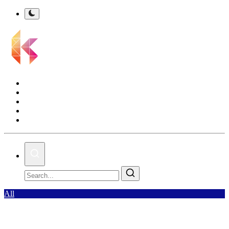
Kalsel Terkini
Nasional
Bisnis
Olahraga
Gallery
All