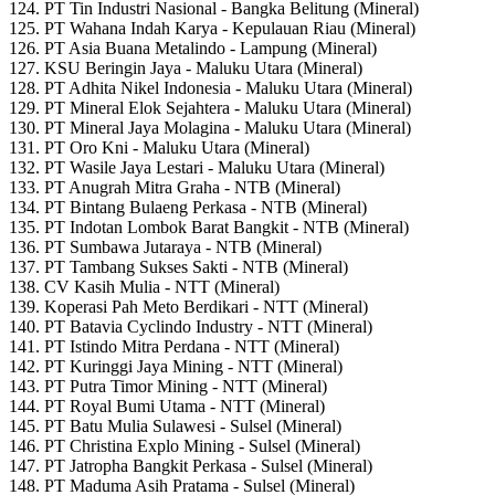
124. PT Tin Industri Nasional - Bangka Belitung (Mineral)
125. PT Wahana Indah Karya - Kepulauan Riau (Mineral)
126. PT Asia Buana Metalindo - Lampung (Mineral)
127. KSU Beringin Jaya - Maluku Utara (Mineral)
128. PT Adhita Nikel Indonesia - Maluku Utara (Mineral)
129. PT Mineral Elok Sejahtera - Maluku Utara (Mineral)
130. PT Mineral Jaya Molagina - Maluku Utara (Mineral)
131. PT Oro Kni - Maluku Utara (Mineral)
132. PT Wasile Jaya Lestari - Maluku Utara (Mineral)
133. PT Anugrah Mitra Graha - NTB (Mineral)
134. PT Bintang Bulaeng Perkasa - NTB (Mineral)
135. PT Indotan Lombok Barat Bangkit - NTB (Mineral)
136. PT Sumbawa Jutaraya - NTB (Mineral)
137. PT Tambang Sukses Sakti - NTB (Mineral)
138. CV Kasih Mulia - NTT (Mineral)
139. Koperasi Pah Meto Berdikari - NTT (Mineral)
140. PT Batavia Cyclindo Industry - NTT (Mineral)
141. PT Istindo Mitra Perdana - NTT (Mineral)
142. PT Kuringgi Jaya Mining - NTT (Mineral)
143. PT Putra Timor Mining - NTT (Mineral)
144. PT Royal Bumi Utama - NTT (Mineral)
145. PT Batu Mulia Sulawesi - Sulsel (Mineral)
146. PT Christina Explo Mining - Sulsel (Mineral)
147. PT Jatropha Bangkit Perkasa - Sulsel (Mineral)
148. PT Maduma Asih Pratama - Sulsel (Mineral)