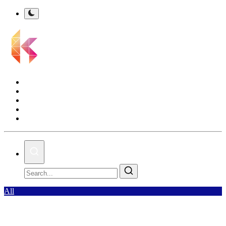
Kalsel Terkini
Nasional
Bisnis
Olahraga
Gallery
All