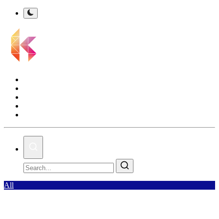
Kalsel Terkini
Nasional
Bisnis
Olahraga
Gallery
All