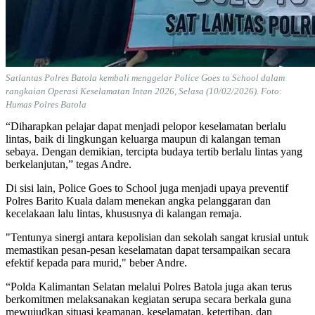
Satlantas Polres Batola kembali menggelar Police Goes to School dalam
rangkaian Operasi Keselamatan Intan 2026, Selasa (10/02/2026). Foto:
Humas Polres Batola
“Diharapkan pelajar dapat menjadi pelopor keselamatan berlalu
lintas, baik di lingkungan keluarga maupun di kalangan teman
sebaya. Dengan demikian, tercipta budaya tertib berlalu lintas yang
berkelanjutan,” tegas Andre.
Di sisi lain, Police Goes to School juga menjadi upaya preventif
Polres Barito Kuala dalam menekan angka pelanggaran dan
kecelakaan lalu lintas, khususnya di kalangan remaja.
"Tentunya sinergi antara kepolisian dan sekolah sangat krusial untuk
memastikan pesan-pesan keselamatan dapat tersampaikan secara
efektif kepada para murid," beber Andre.
“Polda Kalimantan Selatan melalui Polres Batola juga akan terus
berkomitmen melaksanakan kegiatan serupa secara berkala guna
mewujudkan situasi keamanan, keselamatan, ketertiban, dan