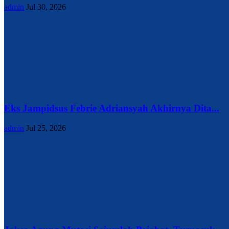
admin
Jul 30, 2026
Eks Jampidsus Febrie Adriansyah Akhirnya Dita...
admin
Jul 25, 2026