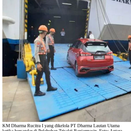
KM Dharma Rucitra I yang dikelola PT Dharma Lautan Utama
ketika bersandar di Pelabuhan Trisakti Banjarmasin. Foto: Antara