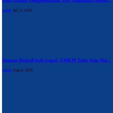
Usai Gaduh Penggeledahan, Eks Jampidsus Resmi...
admin
Jul 11, 2026
Sempat Berkali-kali Gagal, UMKM Telur Asin Mu...
admin
Aug 4, 2026