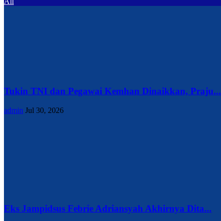
All
Tukin TNI dan Pegawai Kemhan Dinaikkan, Praju...
admin
Jul 30, 2026
Eks Jampidsus Febrie Adriansyah Akhirnya Dita...