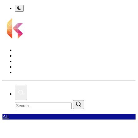
Kalsel Terkini
Nasional
Bisnis
Olahraga
Gallery
All