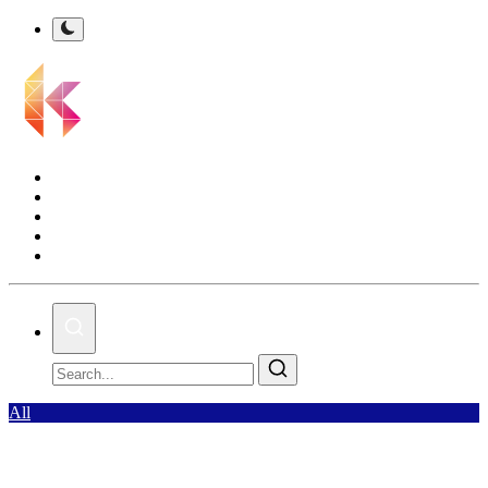
Kalsel Terkini
Nasional
Bisnis
Olahraga
Gallery
All