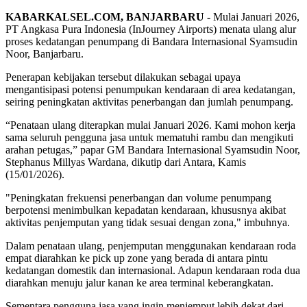
KABARKALSEL.COM, BANJARBARU -
Mulai Januari 2026,
PT Angkasa Pura Indonesia (InJourney Airports) menata ulang alur
proses kedatangan penumpang di Bandara Internasional Syamsudin
Noor, Banjarbaru.
Penerapan kebijakan tersebut dilakukan sebagai upaya
mengantisipasi potensi penumpukan kendaraan di area kedatangan,
seiring peningkatan aktivitas penerbangan dan jumlah penumpang.
“Penataan ulang diterapkan mulai Januari 2026. Kami mohon kerja
sama seluruh pengguna jasa untuk mematuhi rambu dan mengikuti
arahan petugas,” papar GM Bandara Internasional Syamsudin Noor,
Stephanus Millyas Wardana, dikutip dari Antara, Kamis
(15/01/2026).
"Peningkatan frekuensi penerbangan dan volume penumpang
berpotensi menimbulkan kepadatan kendaraan, khususnya akibat
aktivitas penjemputan yang tidak sesuai dengan zona," imbuhnya.
Dalam penataan ulang, penjemputan menggunakan kendaraan roda
empat diarahkan ke pick up zone yang berada di antara pintu
kedatangan domestik dan internasional. Adapun kendaraan roda dua
diarahkan menuju jalur kanan ke area terminal keberangkatan.
Sementara pengguna jasa yang ingin menjemput lebih dekat dari