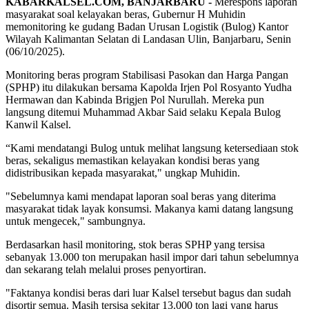
KABARKALSEL.COM, BANJARBARU -
Merespons laporan
masyarakat soal kelayakan beras, Gubernur H Muhidin
memonitoring ke gudang Badan Urusan Logistik (Bulog) Kantor
Wilayah Kalimantan Selatan di Landasan Ulin, Banjarbaru, Senin
(06/10/2025).
Monitoring beras program Stabilisasi Pasokan dan Harga Pangan
(SPHP) itu dilakukan bersama Kapolda Irjen Pol Rosyanto Yudha
Hermawan dan Kabinda Brigjen Pol Nurullah. Mereka pun
langsung ditemui Muhammad Akbar Said selaku Kepala Bulog
Kanwil Kalsel.
“Kami mendatangi Bulog untuk melihat langsung ketersediaan stok
beras, sekaligus memastikan kelayakan kondisi beras yang
didistribusikan kepada masyarakat," ungkap Muhidin.
"Sebelumnya kami mendapat laporan soal beras yang diterima
masyarakat tidak layak konsumsi. Makanya kami datang langsung
untuk mengecek," sambungnya.
Berdasarkan hasil monitoring, stok beras SPHP yang tersisa
sebanyak 13.000 ton merupakan hasil impor dari tahun sebelumnya
dan sekarang telah melalui proses penyortiran.
"Faktanya kondisi beras dari luar Kalsel tersebut bagus dan sudah
disortir semua. Masih tersisa sekitar 13.000 ton lagi yang harus