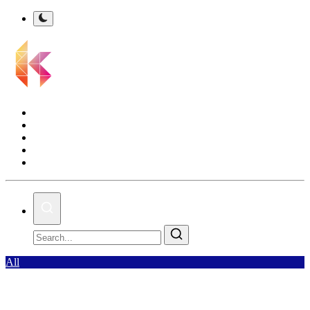
Kalsel Terkini
Nasional
Bisnis
Olahraga
Gallery
All