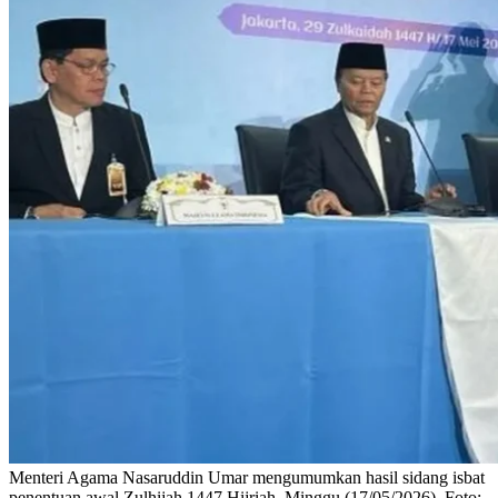
Menteri Agama Nasaruddin Umar mengumumkan hasil sidang isbat
penentuan awal Zulhijah 1447 Hijriah, Minggu (17/05/2026). Foto: