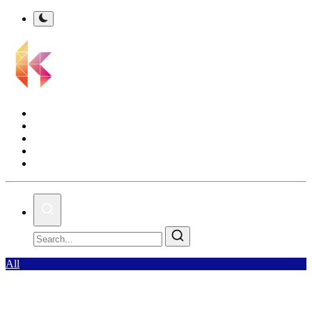
Kalsel Terkini
Nasional
Bisnis
Olahraga
Gallery
All