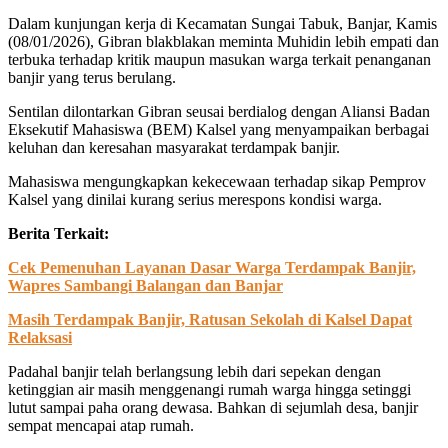
Dalam kunjungan kerja di Kecamatan Sungai Tabuk, Banjar, Kamis
(08/01/2026), Gibran blakblakan meminta Muhidin lebih empati dan
terbuka terhadap kritik maupun masukan warga terkait penanganan
banjir yang terus berulang.
Sentilan dilontarkan Gibran seusai berdialog dengan Aliansi Badan
Eksekutif Mahasiswa (BEM) Kalsel yang menyampaikan berbagai
keluhan dan keresahan masyarakat terdampak banjir.
Mahasiswa mengungkapkan kekecewaan terhadap sikap Pemprov
Kalsel yang dinilai kurang serius merespons kondisi warga.
Berita Terkait:
Cek Pemenuhan Layanan Dasar Warga Terdampak Banjir,
Wapres Sambangi Balangan dan Banjar
Masih Terdampak Banjir, Ratusan Sekolah di Kalsel Dapat
Relaksasi
Padahal banjir telah berlangsung lebih dari sepekan dengan
ketinggian air masih menggenangi rumah warga hingga setinggi
lutut sampai paha orang dewasa. Bahkan di sejumlah desa, banjir
sempat mencapai atap rumah.