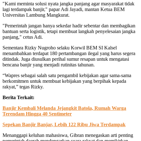
"Kami meminta solusi nyata jangka panjang agar masyarakat tidak
lagi terdampak banjir," papar Adi Jayadi, mantan Ketua BEM
Universitas Lambung Mangkurat.
"Pemerintah jangan hanya sekedar hadir sebentar dan membagikan
bantuan serta logistik, tetapi membuat langkah penyelesaian jangka
panjang," cetus Adi.
Sementara Rizky Nugroho selaku Korwil BEM SI Kalsel
menambahkan terdapat 180 pertambangan ilegal yang harus segera
ditindak. Juga diusulkan perihal sumur resapan untuk mengatasi
bencana banjir yang menjadi rutinitas tahunan.
“Wapres sebagai salah satu pengambil kebijakan agar sama-sama
berkomitmen untuk membuat kebijakan yang berpihak kepada
rakyat,” tegas Rizky.
Berita Terkait:
Banjir Kembali Melanda Jejangkit Batola, Rumah Warga
Terendam Hingga 40 Sentimeter
Sepekan Banjir Banjar, Lebih 122 Ribu Jiwa Terdampak
Menanggapi keluhan mahasiswa, Gibran menegaskan arti penting
pemerintah daerah mendengarkan suara rakyat dan memikirkan