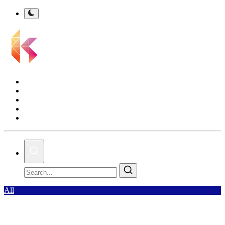
Kalsel Terkini
Nasional
Bisnis
Olahraga
Gallery
All