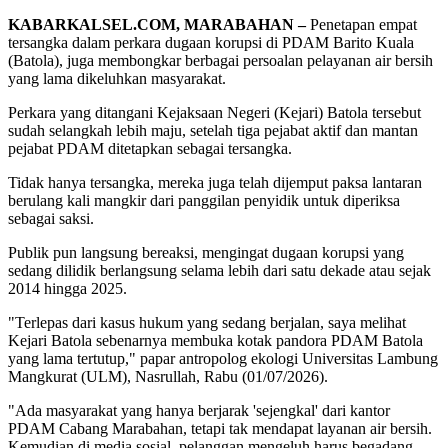
KABARKALSEL.COM, MARABAHAN –
Penetapan empat
tersangka dalam perkara dugaan korupsi di PDAM Barito Kuala
(Batola), juga membongkar berbagai persoalan pelayanan air bersih
yang lama dikeluhkan masyarakat.
Perkara yang ditangani Kejaksaan Negeri (Kejari) Batola tersebut
sudah selangkah lebih maju, setelah tiga pejabat aktif dan mantan
pejabat PDAM ditetapkan sebagai tersangka.
Tidak hanya tersangka, mereka juga telah dijemput paksa lantaran
berulang kali mangkir dari panggilan penyidik untuk diperiksa
sebagai saksi.
Publik pun langsung bereaksi, mengingat dugaan korupsi yang
sedang dilidik berlangsung selama lebih dari satu dekade atau sejak
2014 hingga 2025.
"Terlepas dari kasus hukum yang sedang berjalan, saya melihat
Kejari Batola sebenarnya membuka kotak pandora PDAM Batola
yang lama tertutup," papar antropolog ekologi Universitas Lambung
Mangkurat (ULM), Nasrullah, Rabu (01/07/2026).
"Ada masyarakat yang hanya berjarak 'sejengkal' dari kantor
PDAM Cabang Marabahan, tetapi tak mendapat layanan air bersih.
Kemudian di media sosial, pelanggan mengeluh harus begadang