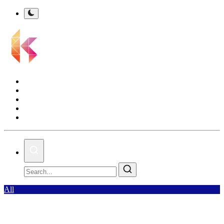
Kalsel Terkini
Nasional
Bisnis
Olahraga
Gallery
All